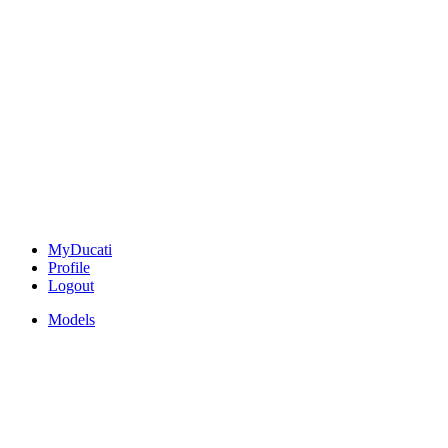
MyDucati
Profile
Logout
Models