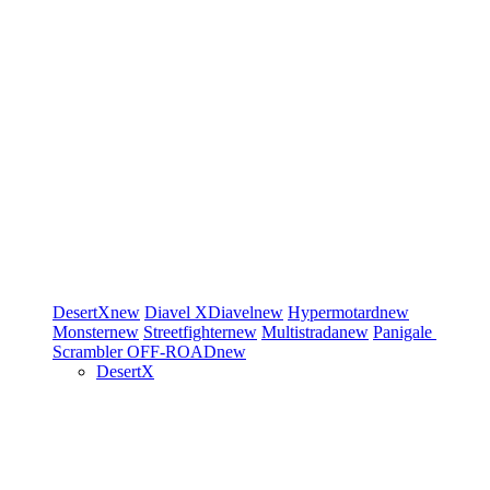
DesertX
new
Diavel
XDiavel
new
Hypermotard
new
Monster
new
Streetfighter
new
Multistrada
new
Panigale
Scrambler
OFF-ROAD
new
DesertX