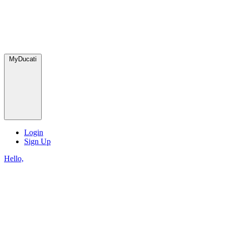
MyDucati
Login
Sign Up
Hello,