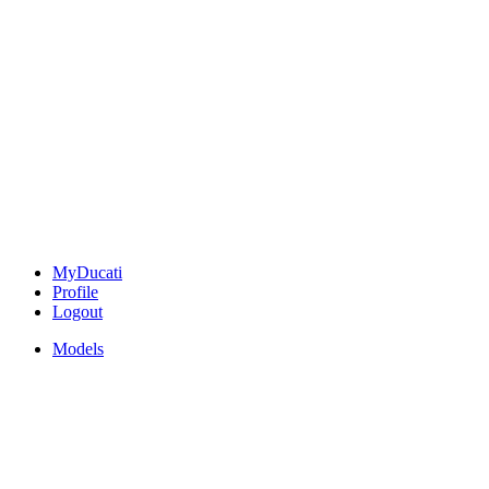
MyDucati
Profile
Logout
Models