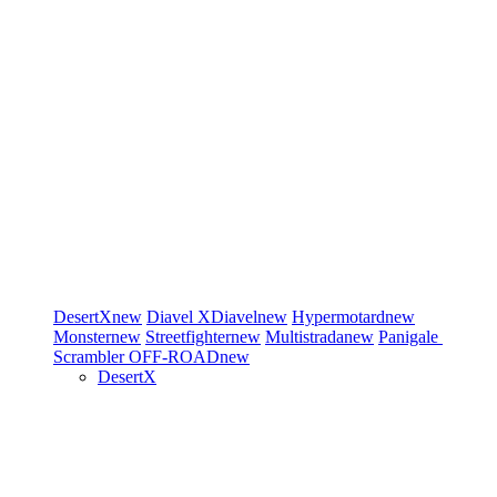
DesertX
new
Diavel
XDiavel
new
Hypermotard
new
Monster
new
Streetfighter
new
Multistrada
new
Panigale
Scrambler
OFF-ROAD
new
DesertX