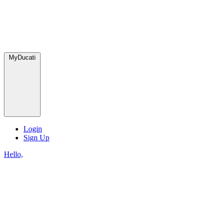
MyDucati
Login
Sign Up
Hello,