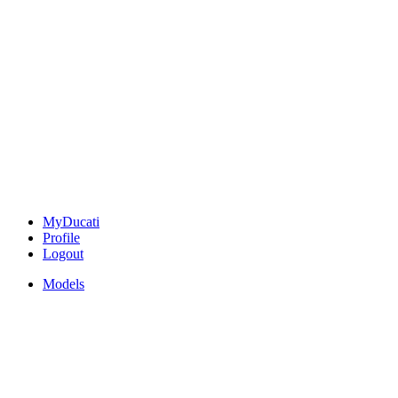
MyDucati
Profile
Logout
Models