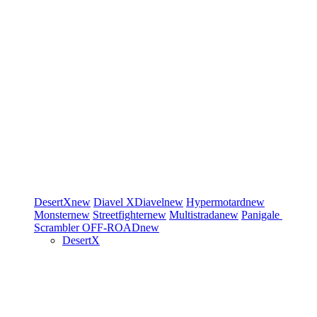
DesertX
new
Diavel
XDiavel
new
Hypermotard
new
Monster
new
Streetfighter
new
Multistrada
new
Panigale
Scrambler
OFF-ROAD
new
DesertX