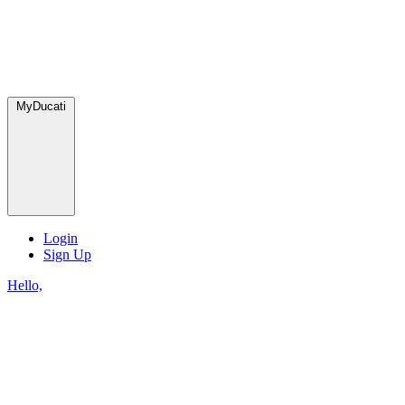
MyDucati
Login
Sign Up
Hello,