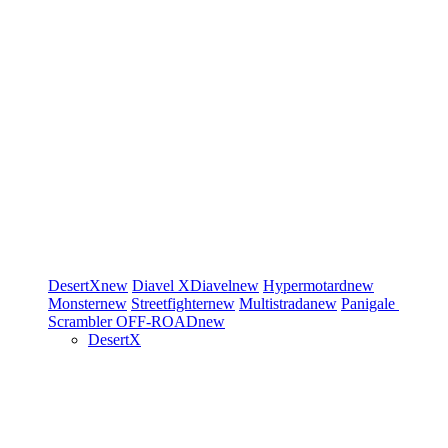
DesertX
new
Diavel
XDiavel
new
Hypermotard
new
Monster
new
Streetfighter
new
Multistrada
new
Panigale
Scrambler
OFF-ROAD
new
DesertX