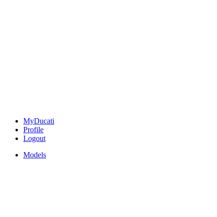
MyDucati
Profile
Logout
Models