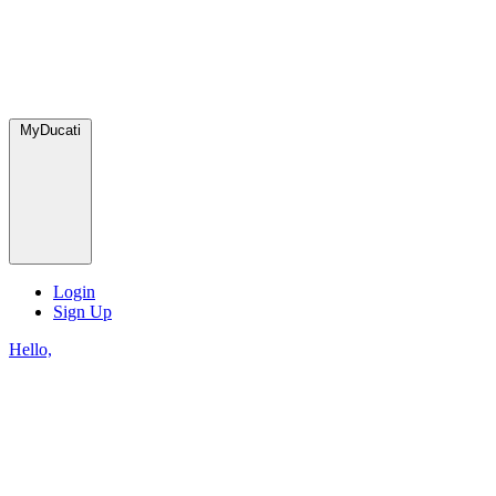
MyDucati
Login
Sign Up
Hello,