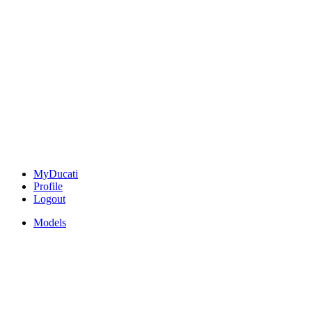
MyDucati
Profile
Logout
Models