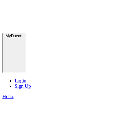
MyDucati
Login
Sign Up
Hello,