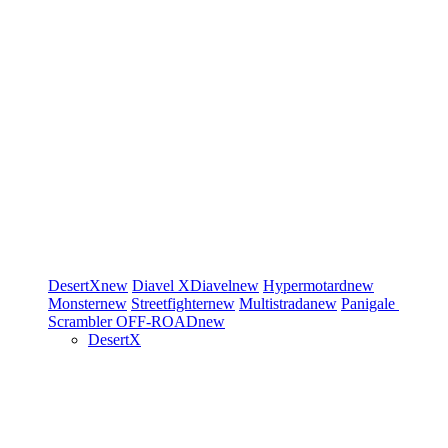
DesertX
new
Diavel
XDiavel
new
Hypermotard
new
Monster
new
Streetfighter
new
Multistrada
new
Panigale
Scrambler
OFF-ROAD
new
DesertX