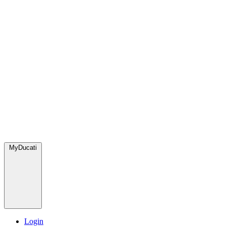
MyDucati
Login