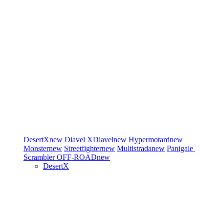
DesertX
new
Diavel
XDiavel
new
Hypermotard
new
Monster
new
Streetfighter
new
Multistrada
new
Panigale
Scrambler
OFF-ROAD
new
DesertX