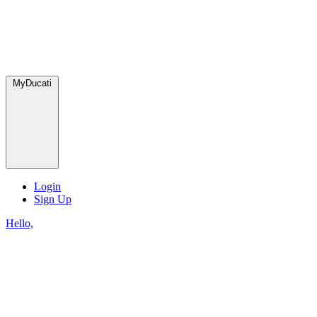
MyDucati
Login
Sign Up
Hello,