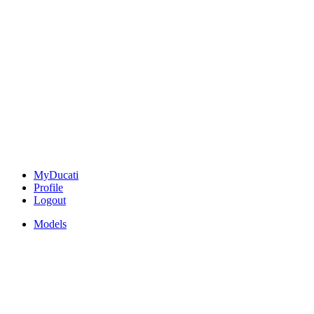
MyDucati
Profile
Logout
Models