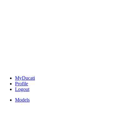
MyDucati
Profile
Logout
Models