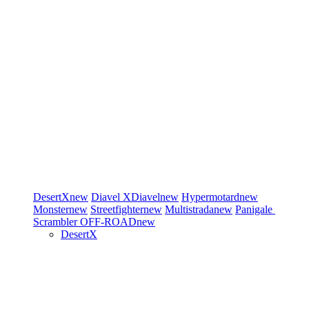
DesertX
new
Diavel
XDiavel
new
Hypermotard
new
Monster
new
Streetfighter
new
Multistrada
new
Panigale
Scrambler
OFF-ROAD
new
DesertX