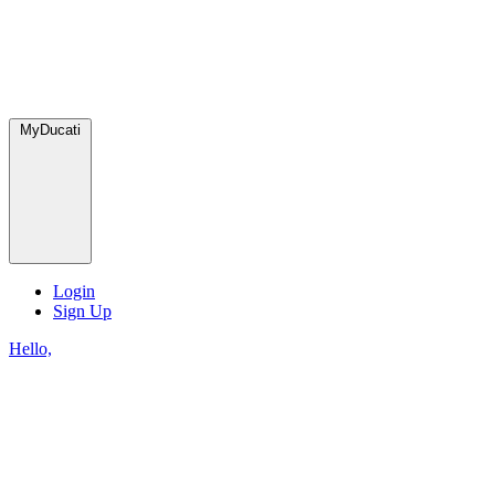
MyDucati
Login
Sign Up
Hello,