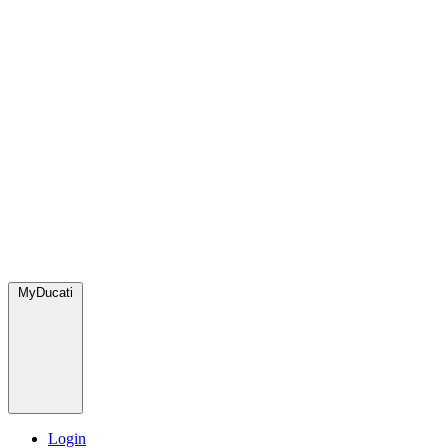
MyDucati
Login