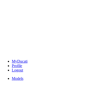
MyDucati
Profile
Logout
Models