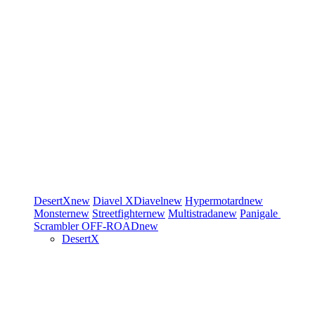
DesertX
new
Diavel
XDiavel
new
Hypermotard
new
Monster
new
Streetfighter
new
Multistrada
new
Panigale
Scrambler
OFF-ROAD
new
DesertX