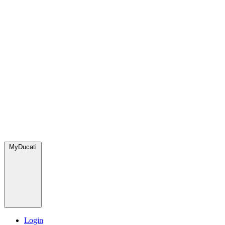
MyDucati
Login