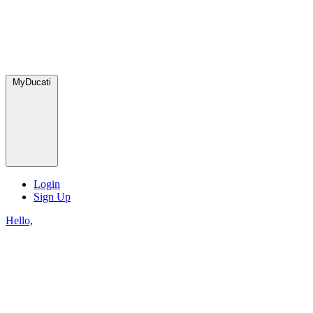
MyDucati
Login
Sign Up
Hello,