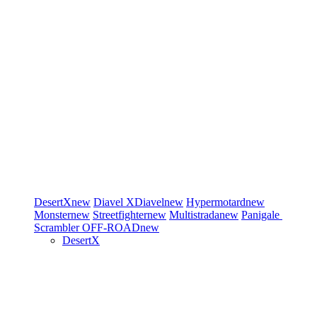
DesertX
new
Diavel
XDiavel
new
Hypermotard
new
Monster
new
Streetfighter
new
Multistrada
new
Panigale
Scrambler
OFF-ROAD
new
DesertX