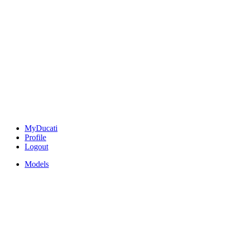
MyDucati
Profile
Logout
Models