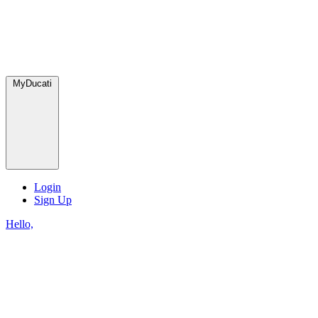
MyDucati
Login
Sign Up
Hello,