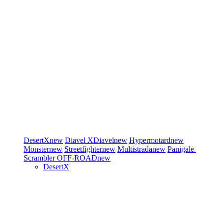
DesertX
new
Diavel
XDiavel
new
Hypermotard
new
Monster
new
Streetfighter
new
Multistrada
new
Panigale
Scrambler
OFF-ROAD
new
DesertX