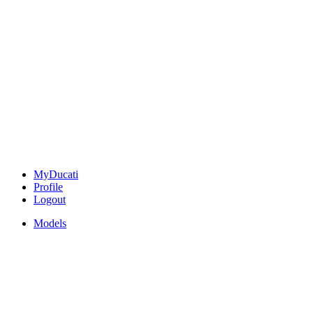
MyDucati
Profile
Logout
Models