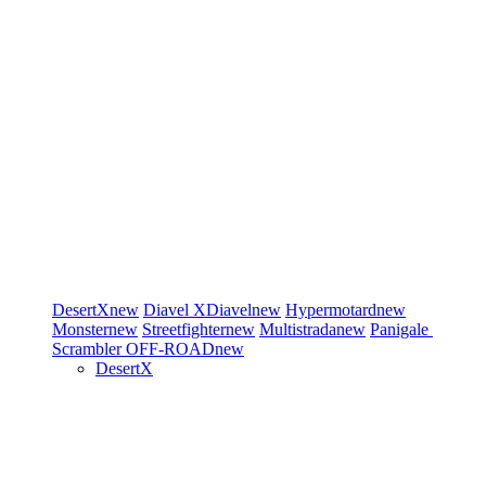
DesertX
new
Diavel
XDiavel
new
Hypermotard
new
Monster
new
Streetfighter
new
Multistrada
new
Panigale
Scrambler
OFF-ROAD
new
DesertX