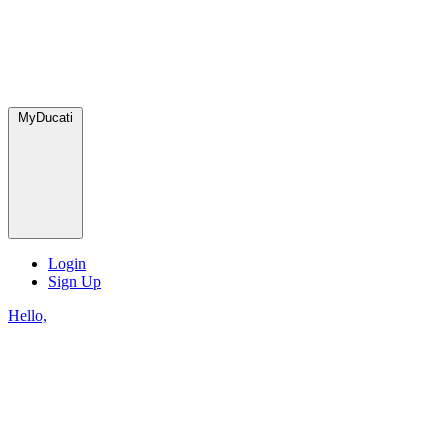
MyDucati
Login
Sign Up
Hello,