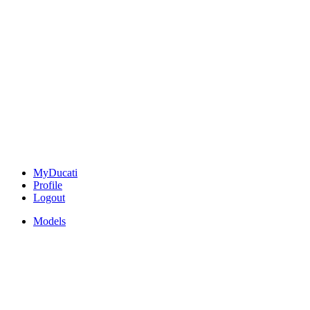
MyDucati
Profile
Logout
Models