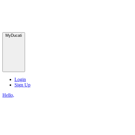
MyDucati
Login
Sign Up
Hello,