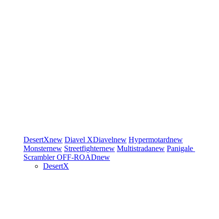
DesertX
new
Diavel
XDiavel
new
Hypermotard
new
Monster
new
Streetfighter
new
Multistrada
new
Panigale
Scrambler
OFF-ROAD
new
DesertX