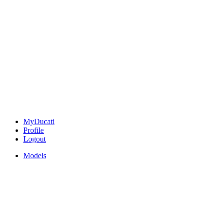
MyDucati
Profile
Logout
Models