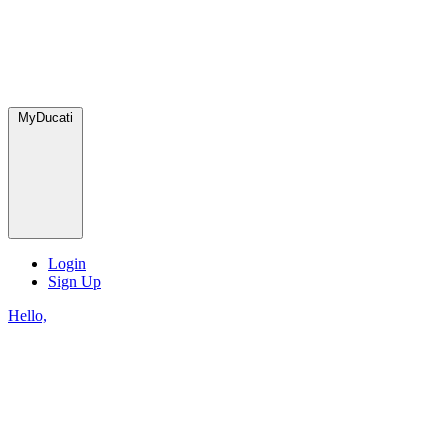
MyDucati
Login
Sign Up
Hello,