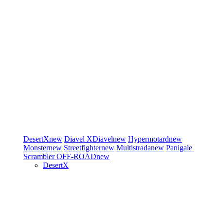
DesertX
new
Diavel
XDiavel
new
Hypermotard
new
Monster
new
Streetfighter
new
Multistrada
new
Panigale
Scrambler
OFF-ROAD
new
DesertX