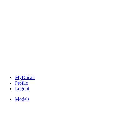
MyDucati
Profile
Logout
Models