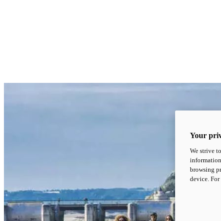
Your priv
We strive t
information
browsing pr
device. For