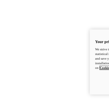
Your pri
We strive 
statistica
and save y
installati
on
Cookie