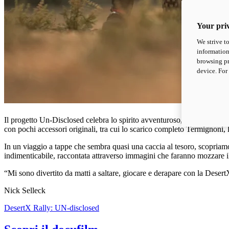
Your priv
We strive t
information
browsing pr
device. For
Il progetto Un-Disclosed celebra lo spirito avventuroso, la sfida del p
con pochi accessori originali, tra cui lo scarico completo Termignoni, l
In un viaggio a tappe che sembra quasi una caccia al tesoro, scopriamo
indimenticabile, raccontata attraverso immagini che faranno mozzare il f
“Mi sono divertito da matti a saltare, giocare e derapare con la Deser
Nick Selleck
DesertX Rally: UN-disclosed