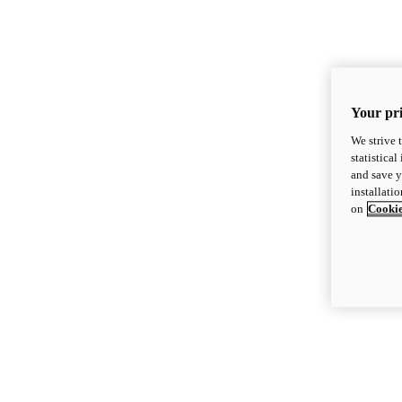
Your pri
We strive 
statistica
and save y
installati
on
Cookie