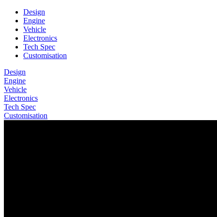
Design
Engine
Vehicle
Electronics
Tech Spec
Customisation
Design
Engine
Vehicle
Electronics
Tech Spec
Customisation