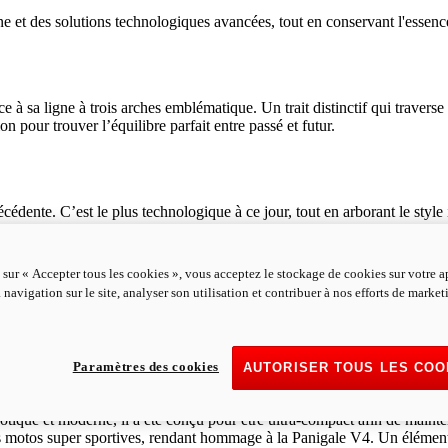
et des solutions technologiques avancées, tout en conservant l'essence 
 sa ligne à trois arches emblématique. Un trait distinctif qui traverse 
n pour trouver l’équilibre parfait entre passé et futur.
édente. C’est le plus technologique à ce jour, tout en arborant le style
 qui rappellent ses origines, mais avec un style et une technologie qui p
 sur « Accepter tous les cookies », vous acceptez le stockage de cookies sur votre a
 navigation sur le site, analyser son utilisation et contribuer à nos efforts de marke
langage résolument contemporain à des références aux légendes du passé. 
présence imposante.
Paramètres des cookies
AUTORISER TOUS LES COO
otique et moderne, il a été conçu pour être ultra-compact afin de maint
es motos super sportives, rendant hommage à la Panigale V4. Un élément qu