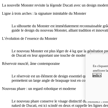
La nouvelle Monster revisite la légende Ducati avec un design moderne 
Ligne à trois arches : la signature inimitable du Monster
La silhouette du Monster est immédiatement reconnaissable grâce à
guide le design du nouveau Monster, alliant tradition et innovatio
L’évolution de l’essence du Monster
Le nouveau Monster est plus léger de 4 kg que la génération préc
de Ducati en leur apportant une touche de modernité. Des détails
Réservoir musclé, âme contemporaine
En cliquant
améliorer la
policy
Le réservoir est un élément de design essentiel qui associe un 
permettent un large angle de braquage tout en conservant une 
Nouveau phare : un regard robotique et moderne
Le nouveau phare conserve le visage distinctif du Monster : rob
naked de Ducati, est ici scindé en deux et rappelle les lignes d