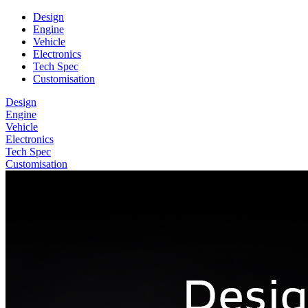
Design
Engine
Vehicle
Electronics
Tech Spec
Customisation
Design
Engine
Vehicle
Electronics
Tech Spec
Customisation