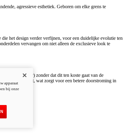
dende, agressieve esthetiek. Geboren om elke grens te
e het design verder verfijnen, voor een duidelijke evolutie ten
onderdelen vervangen om niet alleen de exclusieve look te
r de katalysator) zonder dat dit ten koste gaat van de
addere binnenkant, wat zorgt voor een betere doorstroming in
uw apparaat
pen bij onze
EN
 Panigale V4 R.