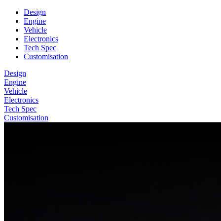
Design
Engine
Vehicle
Electronics
Tech Spec
Customisation
Design
Engine
Vehicle
Electronics
Tech Spec
Customisation