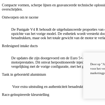
Compacte vormen, scherpe lijnen en geavanceerde technische oploss
overschrijden.
Ontworpen om te racene
De Panigale V4 R behoudt de uitgebalanceerde proporties van d
opzichte van het vorige model. De esthetiek wordt versterkt d
benadrukken, maar ook het totale gewicht van de motor te verl
Redesigned intake ducts
De updates die zijn doorgevoerd om de Euro 5+-homologatie te v
motorprestaties. Dit omvat herpositioneerde injectoren en een 
Door op “Al
vergelijking met de vorige configuratie, met het gaspedaal volle
voor het ve
marketingp
Tank in geborsteld aluminium
Voor extra uitstraling en authenticiteit benadrukt de tank in z
Race-geïnspireerde kleurstelling