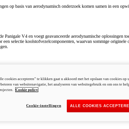
ingen op basis van aerodynamisch onderzoek komen samen in een opwin
e Panigale V4 en voegt geavanceerde aerodynamische oplossingen toe di
oor een selectie koolstofvezelcomponenten, waarvan sommige originele 
agen.
erkrijgen, zorgen voor een vermindering van de ruwe emissies (die vóó
nieuw ontwerp van de inlaatkanalen. De inlaatkanalen hebben nu een gl
le cookies accepteren” te klikken gaat u akkoord met het opslaan van cookies op 
dig open bij maximale kleplift.
rbeteren van websitenavigatie, het analyseren van websitegebruik en om ons te hel
rojecten.
Cookie policy
Cookie-instellingen
ALLE COOKIES ACCEPTER
ichtbaar geborsteld aluminium het verleidelijke, racende karakter van de