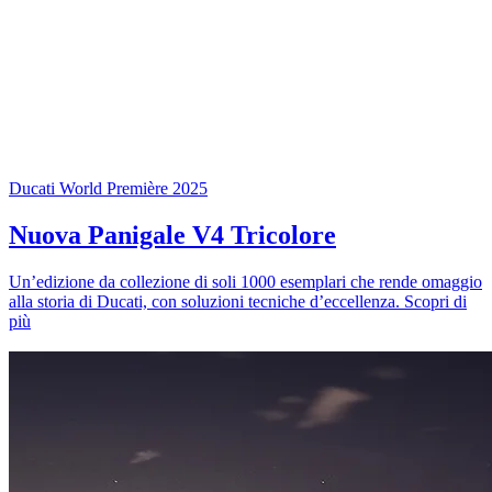
Ducati World Première 2025
Nuova Panigale V4 Tricolore
Un’edizione da collezione di soli 1000 esemplari che rende omaggio
alla storia di Ducati, con soluzioni tecniche d’eccellenza.
Scopri di
più