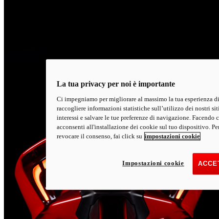
La tua privacy per noi è importante
Ci impegniamo per migliorare al massimo la tua esperienza di
raccogliere informazioni statistiche sull’utilizzo dei nostri sit
interessi e salvare le tue preferenze di navigazione. Facendo cl
acconsenti all'installazione dei cookie sul tuo dispositivo. Pe
revocare il consenso, fai click su
impostazioni cookie
Impostazioni cookie
ACCET