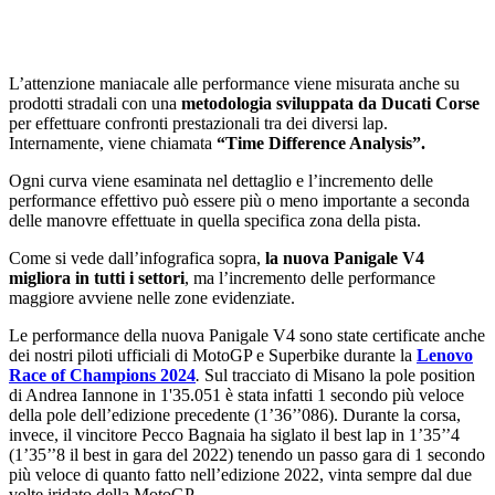
L’attenzione maniacale alle performance viene misurata anche su
prodotti stradali con una
metodologia sviluppata da Ducati Corse
per effettuare confronti prestazionali tra dei diversi lap.
Internamente, viene chiamata
“Time Difference Analysis”.
Ogni curva viene esaminata nel dettaglio e l’incremento delle
performance effettivo può essere più o meno importante a seconda
delle manovre effettuate in quella specifica zona della pista.
Come si vede dall’infografica sopra,
la nuova Panigale V4
migliora in tutti i settori
, ma l’incremento delle performance
maggiore avviene nelle zone evidenziate.
Le performance della nuova Panigale V4 sono state certificate anche
dei nostri piloti ufficiali di MotoGP e Superbike durante la
Lenovo
Race of Champions 2024
.
Sul tracciato di Misano la pole position
di Andrea Iannone in 1'35.051 è stata infatti 1 secondo più veloce
della pole dell’edizione precedente (1’36’’086). Durante la corsa,
invece, il vincitore Pecco Bagnaia ha siglato il best lap in 1’35’’4
(1’35’’8 il best in gara del 2022) tenendo un passo gara di 1 secondo
più veloce di quanto fatto nell’edizione 2022, vinta sempre dal due
volte iridato della MotoGP.