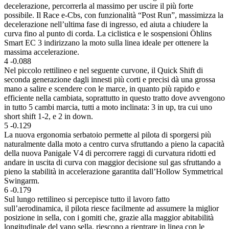
decelerazione, percorrerla al massimo per uscire il più forte
possibile. Il Race e-Cbs, con funzionalità “Post Run”, massimizza la
decelerazione nell’ultima fase di ingresso, ed aiuta a chiudere la
curva fino al punto di corda. La ciclistica e le sospensioni Öhlins
Smart EC 3 indirizzano la moto sulla linea ideale per ottenere la
massima accelerazione.
4
-0.088
Nel piccolo rettilineo e nel seguente curvone, il Quick Shift di
seconda generazione dagli innesti più corti e precisi dà una grossa
mano a salire e scendere con le marce, in quanto più rapido e
efficiente nella cambiata, soprattutto in questo tratto dove avvengono
in tutto 5 cambi marcia, tutti a moto inclinata: 3 in up, tra cui uno
short shift 1-2, e 2 in down.
5
-0.129
La nuova ergonomia serbatoio permette al pilota di sporgersi più
naturalmente dalla moto a centro curva sfruttando a pieno la capacità
della nuova Panigale V4 di percorrere raggi di curvatura ridotti ed
andare in uscita di curva con maggior decisione sul gas sfruttando a
pieno la stabilità in accelerazione garantita dall’Hollow Symmetrical
Swingarm.
6
-0.179
Sul lungo rettilineo si percepisce tutto il lavoro fatto
sull’aerodinamica, il pilota riesce facilmente ad assumere la miglior
posizione in sella, con i gomiti che, grazie alla maggior abitabilità
longitudinale del vano sella, riescono a rientrare in linea con le