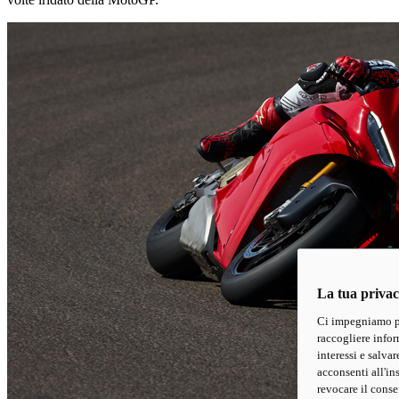
La tua privac
Ci impegniamo pe
raccogliere inform
interessi e salva
acconsenti all'in
revocare il conse