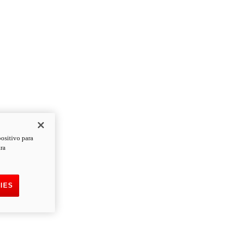
positivo para
ara
IES