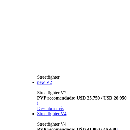
Streetfighter
new
V2
Streetfighter V2
PVP recomendado: U$D 25.750 / U$D 28.950
i
Descubrir más
Streetfighter V4
Streetfighter V4
PVP recomendado: U$D 41.000 / 46.400
i