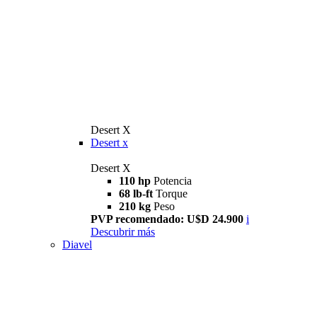
Desert X
Desert x
Desert X
110 hp
Potencia
68 lb-ft
Torque
210 kg
Peso
PVP recomendado: U$D 24.900
i
Descubrir más
Diavel