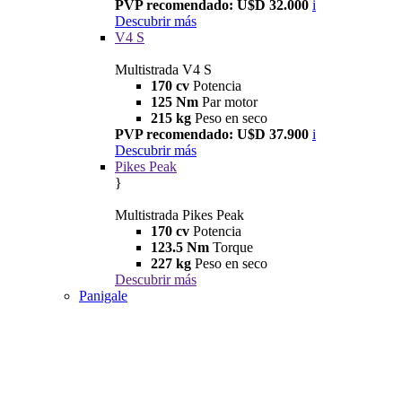
PVP recomendado: U$D 32.000
i
Descubrir más
V4 S
Multistrada V4 S
170 cv
Potencia
125 Nm
Par motor
215 kg
Peso en seco
PVP recomendado: U$D 37.900
i
Descubrir más
Pikes Peak
}
Multistrada Pikes Peak
170 cv
Potencia
123.5 Nm
Torque
227 kg
Peso en seco
Descubrir más
Panigale