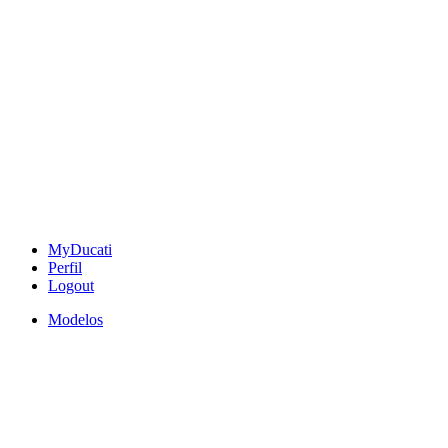
MyDucati
Perfil
Logout
Modelos