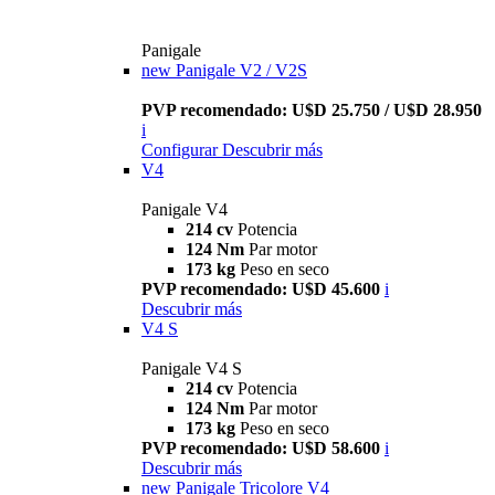
Panigale
new
Panigale V2 / V2S
PVP recomendado: U$D 25.750 / U$D 28.950
i
Configurar
Descubrir más
V4
Panigale V4
214 cv
Potencia
124 Nm
Par motor
173 kg
Peso en seco
PVP recomendado: U$D 45.600
i
Descubrir más
V4 S
Panigale V4 S
214 cv
Potencia
124 Nm
Par motor
173 kg
Peso en seco
PVP recomendado: U$D 58.600
i
Descubrir más
new
Panigale Tricolore V4