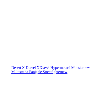
Desert X
Diavel
XDiavel
Hypermotard
Monster
new
Multistrada
Panigale
Streetfighter
new