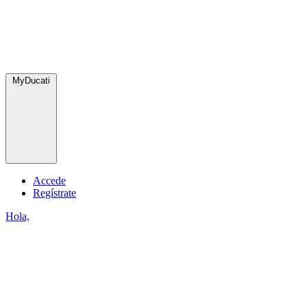
MyDucati
Accede
Regístrate
Hola,