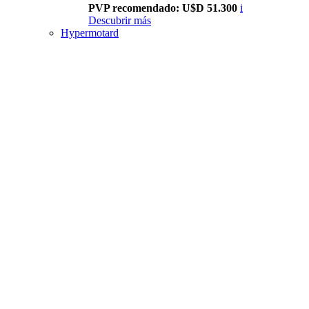
PVP recomendado: U$D 51.300
i
Descubrir más
Hypermotard