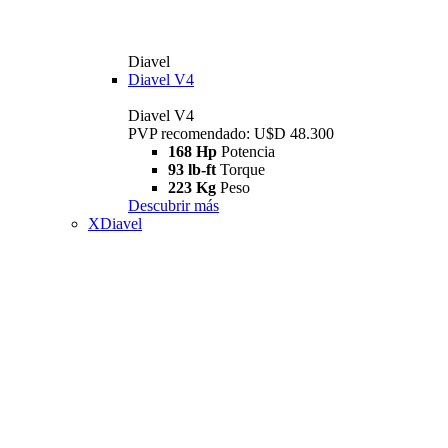
Diavel
Diavel V4
Diavel V4
PVP recomendado: U$D 48.300
168 Hp
Potencia
93 lb-ft
Torque
223 Kg
Peso
Descubrir más
XDiavel