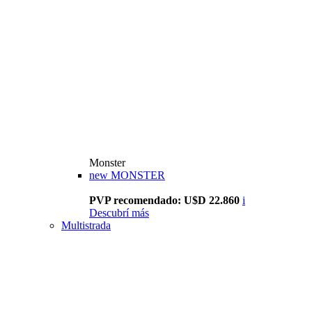
Monster
new
MONSTER
PVP recomendado: U$D 22.860
i
Descubrí más
Multistrada