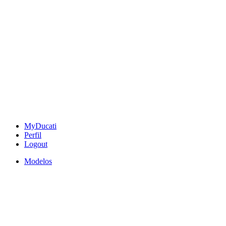
MyDucati
Perfil
Logout
Modelos