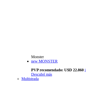
Monster
new
MONSTER
PVP recomendado: U$D 22.860
i
Descubrí más
Multistrada