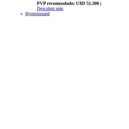
PVP recomendado: U$D 51.300
i
Descubrir más
Hypermotard