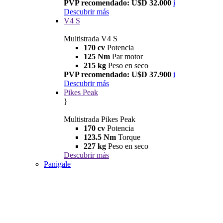
PVP recomendado: U$D 32.000
i
Descubrir más
V4 S
Multistrada V4 S
170 cv
Potencia
125 Nm
Par motor
215 kg
Peso en seco
PVP recomendado: U$D 37.900
i
Descubrir más
Pikes Peak
}
Multistrada Pikes Peak
170 cv
Potencia
123.5 Nm
Torque
227 kg
Peso en seco
Descubrir más
Panigale