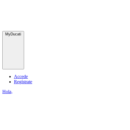
MyDucati
Accede
Regístrate
Hola,