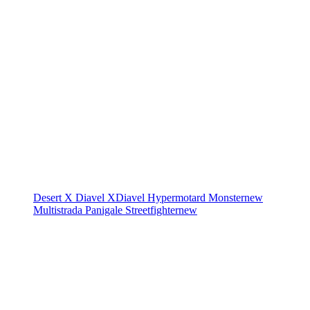
Desert X
Diavel
XDiavel
Hypermotard
Monster
new
Multistrada
Panigale
Streetfighter
new