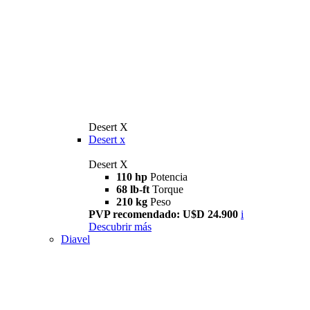
Desert X
Desert x
Desert X
110 hp
Potencia
68 lb-ft
Torque
210 kg
Peso
PVP recomendado: U$D 24.900
i
Descubrir más
Diavel