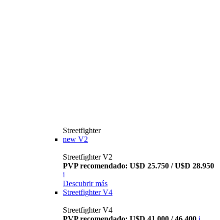
Streetfighter
new
V2
Streetfighter V2
PVP recomendado: U$D 25.750 / U$D 28.950
i
Descubrir más
Streetfighter V4
Streetfighter V4
PVP recomendado: U$D 41.000 / 46.400
i