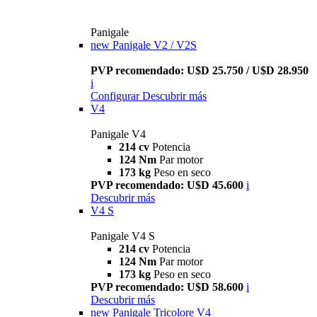
Panigale
new
Panigale V2 / V2S
PVP recomendado: U$D 25.750 / U$D 28.950
i
Configurar
Descubrir más
V4
Panigale V4
214 cv
Potencia
124 Nm
Par motor
173 kg
Peso en seco
PVP recomendado: U$D 45.600
i
Descubrir más
V4 S
Panigale V4 S
214 cv
Potencia
124 Nm
Par motor
173 kg
Peso en seco
PVP recomendado: U$D 58.600
i
Descubrir más
new
Panigale Tricolore V4