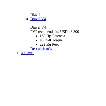
Diavel
Diavel V4
Diavel V4
PVP recomendado: U$D 48.300
168 Hp
Potencia
93 lb-ft
Torque
223 Kg
Peso
Descubrir más
XDiavel