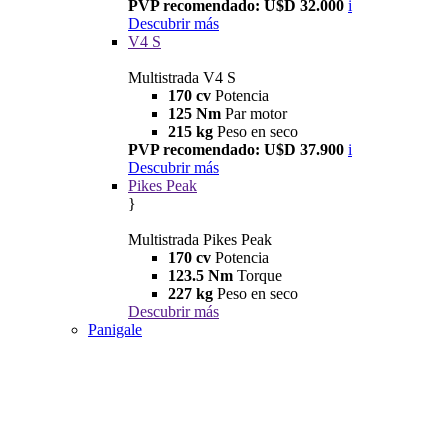
PVP recomendado: U$D 32.000
i
Descubrir más
V4 S
Multistrada V4 S
170 cv
Potencia
125 Nm
Par motor
215 kg
Peso en seco
PVP recomendado: U$D 37.900
i
Descubrir más
Pikes Peak
}
Multistrada Pikes Peak
170 cv
Potencia
123.5 Nm
Torque
227 kg
Peso en seco
Descubrir más
Panigale