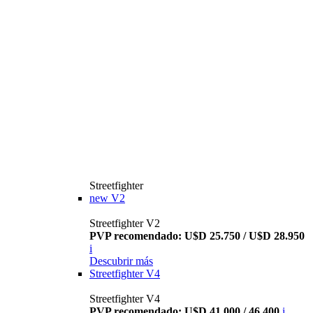
Streetfighter
new
V2
Streetfighter V2
PVP recomendado: U$D 25.750 / U$D 28.950
i
Descubrir más
Streetfighter V4
Streetfighter V4
PVP recomendado: U$D 41.000 / 46.400
i