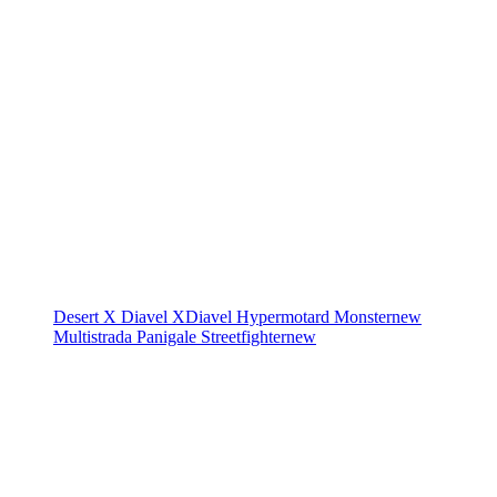
Desert X
Diavel
XDiavel
Hypermotard
Monster
new
Multistrada
Panigale
Streetfighter
new