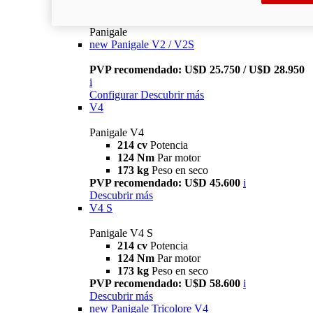
Panigale
new
Panigale V2 / V2S
PVP recomendado: U$D 25.750 / U$D 28.950
i
Configurar
Descubrir más
V4
Panigale V4
214 cv
Potencia
124 Nm
Par motor
173 kg
Peso en seco
PVP recomendado: U$D 45.600
i
Descubrir más
V4 S
Panigale V4 S
214 cv
Potencia
124 Nm
Par motor
173 kg
Peso en seco
PVP recomendado: U$D 58.600
i
Descubrir más
new
Panigale Tricolore V4