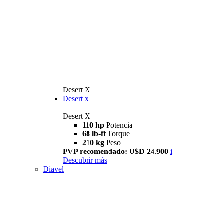
Desert X
Desert x
Desert X
110 hp
Potencia
68 lb-ft
Torque
210 kg
Peso
PVP recomendado: U$D 24.900
i
Descubrir más
Diavel