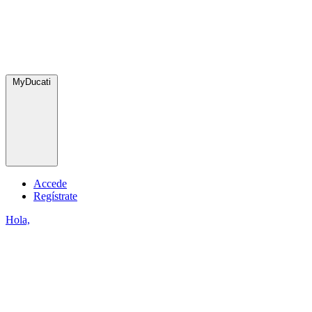
MyDucati
Accede
Regístrate
Hola,