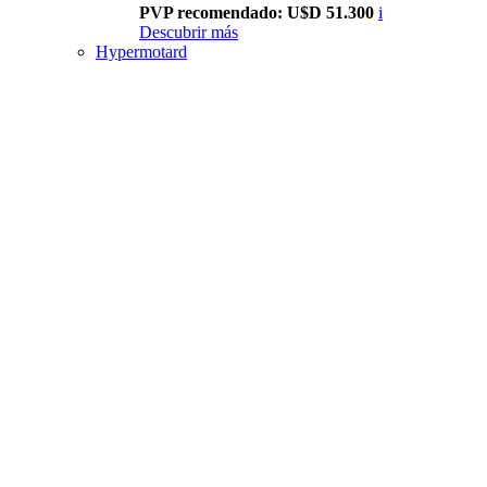
PVP recomendado: U$D 51.300
i
Descubrir más
Hypermotard