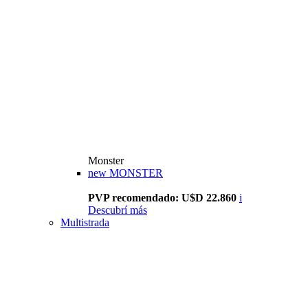
Monster
new
MONSTER
PVP recomendado: U$D 22.860
i
Descubrí más
Multistrada