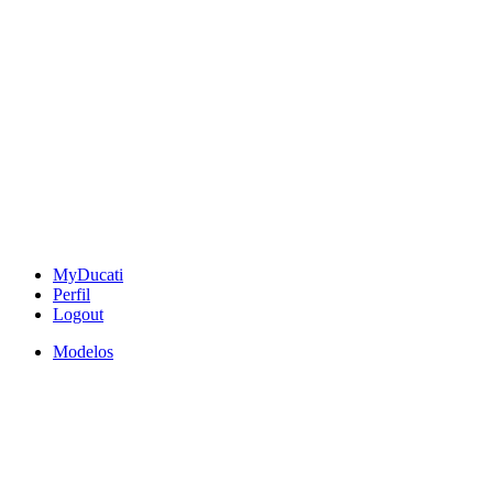
MyDucati
Perfil
Logout
Modelos