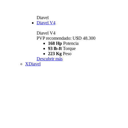
Diavel
Diavel V4
Diavel V4
PVP recomendado: U$D 48.300
168 Hp
Potencia
93 lb-ft
Torque
223 Kg
Peso
Descubrir más
XDiavel