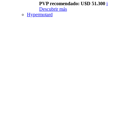
PVP recomendado: U$D 51.300
i
Descubrir más
Hypermotard