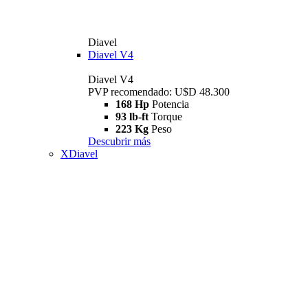
Diavel
Diavel V4
Diavel V4
PVP recomendado: U$D 48.300
168 Hp
Potencia
93 lb-ft
Torque
223 Kg
Peso
Descubrir más
XDiavel