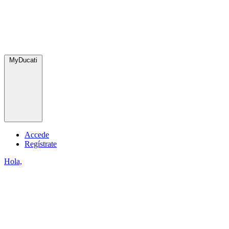
MyDucati
Accede
Regístrate
Hola,