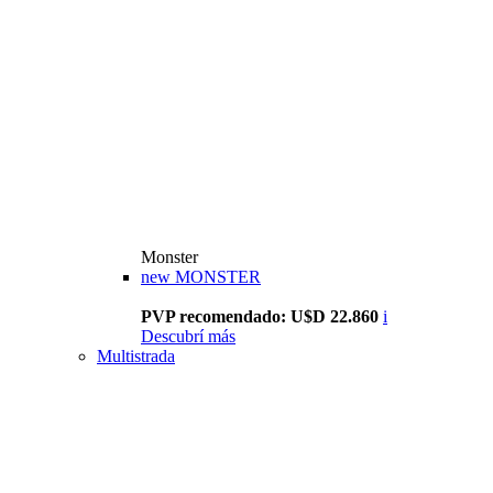
Monster
new
MONSTER
PVP recomendado: U$D 22.860
i
Descubrí más
Multistrada