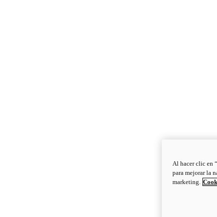
Al hacer clic en 
para mejorar la n
marketing.
Cook