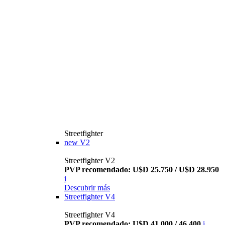
Streetfighter
new
V2
Streetfighter V2
PVP recomendado: U$D 25.750 / U$D 28.950
i
Descubrir más
Streetfighter V4
Streetfighter V4
PVP recomendado: U$D 41.000 / 46.400
i