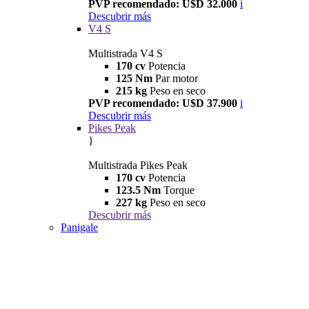
PVP recomendado: U$D 32.000
i
Descubrir más
V4 S
Multistrada V4 S
170 cv
Potencia
125 Nm
Par motor
215 kg
Peso en seco
PVP recomendado: U$D 37.900
i
Descubrir más
Pikes Peak
}
Multistrada Pikes Peak
170 cv
Potencia
123.5 Nm
Torque
227 kg
Peso en seco
Descubrir más
Panigale