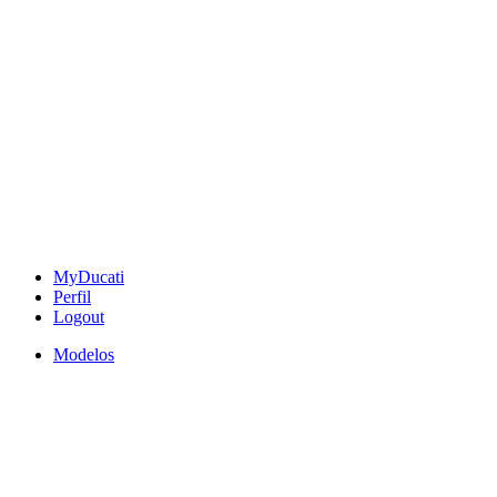
MyDucati
Perfil
Logout
Modelos