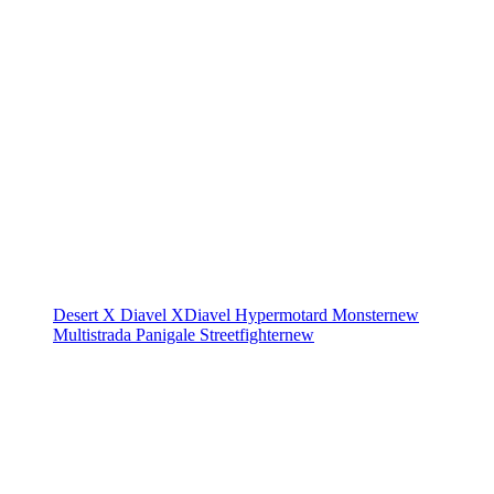
Desert X
Diavel
XDiavel
Hypermotard
Monster
new
Multistrada
Panigale
Streetfighter
new