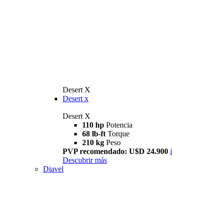
Desert X
Desert x
Desert X
110 hp
Potencia
68 lb-ft
Torque
210 kg
Peso
PVP recomendado: U$D 24.900
i
Descubrir más
Diavel