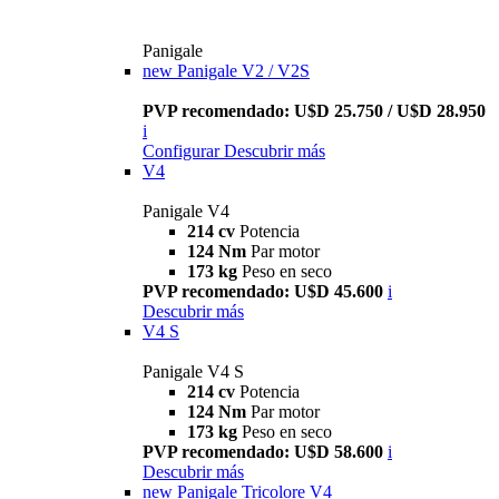
Panigale
new
Panigale V2 / V2S
PVP recomendado: U$D 25.750 / U$D 28.950
i
Configurar
Descubrir más
V4
Panigale V4
214 cv
Potencia
124 Nm
Par motor
173 kg
Peso en seco
PVP recomendado: U$D 45.600
i
Descubrir más
V4 S
Panigale V4 S
214 cv
Potencia
124 Nm
Par motor
173 kg
Peso en seco
PVP recomendado: U$D 58.600
i
Descubrir más
new
Panigale Tricolore V4