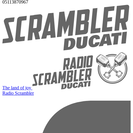
05113870967
The land of joy
Radio Scrambler