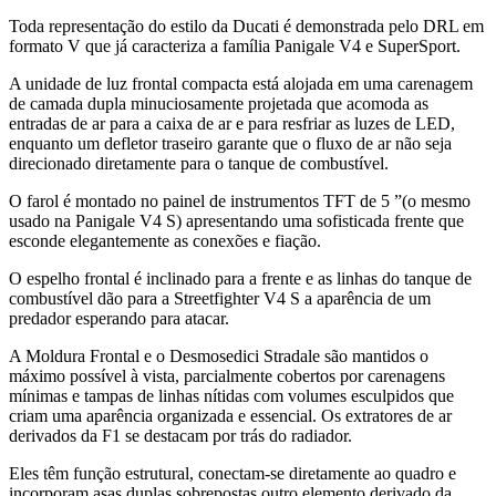
Toda representação do estilo da Ducati é demonstrada pelo DRL em
formato V que já caracteriza a família Panigale V4 e SuperSport.
A unidade de luz frontal compacta está alojada em uma carenagem
de camada dupla minuciosamente projetada que acomoda as
entradas de ar para a caixa de ar e para resfriar as luzes de LED,
enquanto um defletor traseiro garante que o fluxo de ar não seja
direcionado diretamente para o tanque de combustível.
O farol é montado no painel de instrumentos TFT de 5 ”(o mesmo
usado na Panigale V4 S) apresentando uma sofisticada frente que
esconde elegantemente as conexões e fiação.
O espelho frontal é inclinado para a frente e as linhas do tanque de
combustível dão para a Streetfighter V4 S a aparência de um
predador esperando para atacar.
A Moldura Frontal e o Desmosedici Stradale são mantidos o
máximo possível à vista, parcialmente cobertos por carenagens
mínimas e tampas de linhas nítidas com volumes esculpidos que
criam uma aparência organizada e essencial. Os extratores de ar
derivados da F1 se destacam por trás do radiador.
Eles têm função estrutural, conectam-se diretamente ao quadro e
incorporam asas duplas sobrepostas outro elemento derivado da