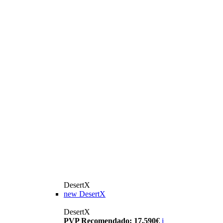
DesertX
new
DesertX
DesertX
PVP Recomendado: 17.590€
i