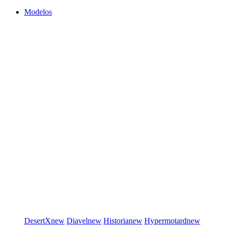
Modelos
DesertX
new
Diavel
new
Historia
new
Hypermotard
new