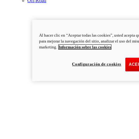
Off-Road
Al hacer clic en “Aceptar todas las cookies”, usted acepta q
para mejorar la navegación del sitio, analizar el uso del mi
marketing.
Información sobre las cookies
Configuración de cookies
ACE