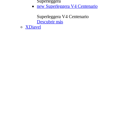
Superleggera
new
Superleggera V4 Centenario
Superleggera V4 Centenario
Descubrir más
XDiavel