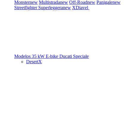
Monster
new
Multistrada
new
Off-Road
new
Panigale
new
Streetfighter
Superleggera
new
XDiavel
Modelos 35 kW
E-bike
Ducati Speciale
DesertX