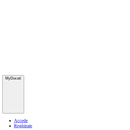
MyDucati
Accede
Regístrate