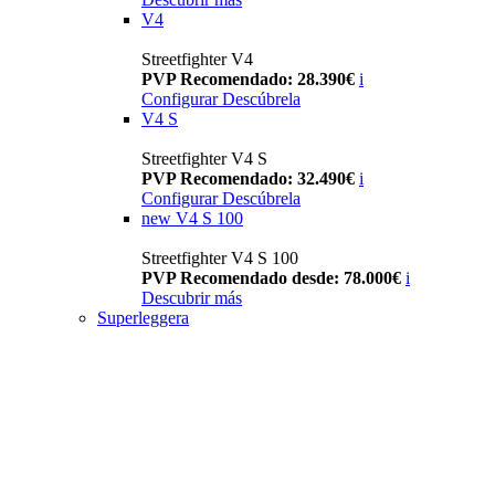
V4
Streetfighter V4
PVP Recomendado: 28.390€
i
Configurar
Descúbrela
V4 S
Streetfighter V4 S
PVP Recomendado: 32.490€
i
Configurar
Descúbrela
new
V4 S 100
Streetfighter V4 S 100
PVP Recomendado desde: 78.000€
i
Descubrir más
Superleggera