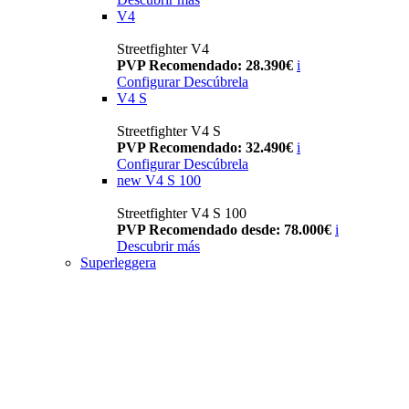
V4
Streetfighter V4
PVP Recomendado: 28.390€
i
Configurar
Descúbrela
V4 S
Streetfighter V4 S
PVP Recomendado: 32.490€
i
Configurar
Descúbrela
new
V4 S 100
Streetfighter V4 S 100
PVP Recomendado desde: 78.000€
i
Descubrir más
Superleggera