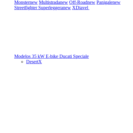
Monster
new
Multistrada
new
Off-Road
new
Panigale
new
Streetfighter
Superleggera
new
XDiavel
Modelos 35 kW
E-bike
Ducati Speciale
DesertX