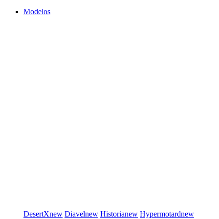
Modelos
DesertX
new
Diavel
new
Historia
new
Hypermotard
new