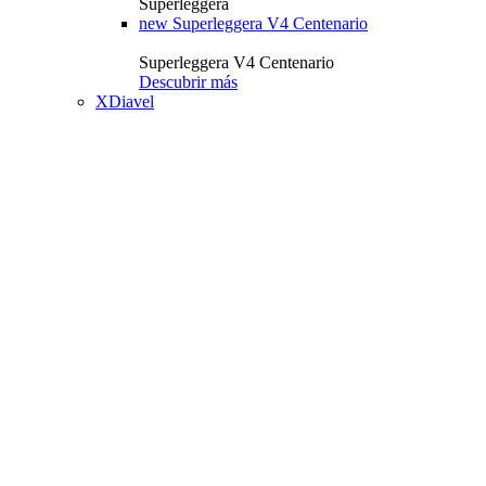
Superleggera
new
Superleggera V4 Centenario
Superleggera V4 Centenario
Descubrir más
XDiavel