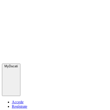
MyDucati
Accede
Regístrate