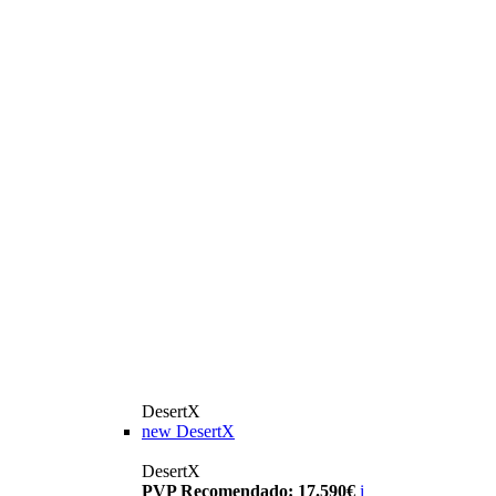
DesertX
new
DesertX
DesertX
PVP Recomendado: 17.590€
i