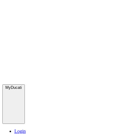
MyDucati
Login