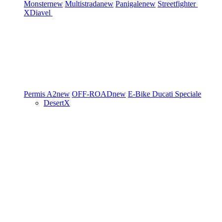
Monster
new
Multistrada
new
Panigale
new
Streetfighter
XDiavel
Permis A2
new
OFF-ROAD
new
E-Bike
Ducati Speciale
DesertX