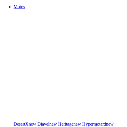
Motos
DesertX
new
Diavel
new
Heritage
new
Hypermotard
new