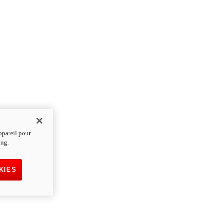
ppareil pour
ing.
KIES