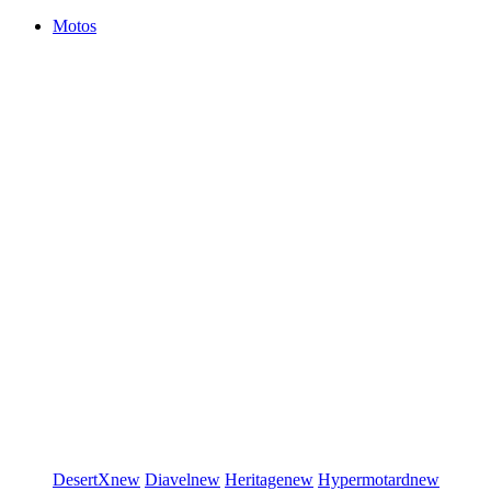
Motos
DesertX
new
Diavel
new
Heritage
new
Hypermotard
new