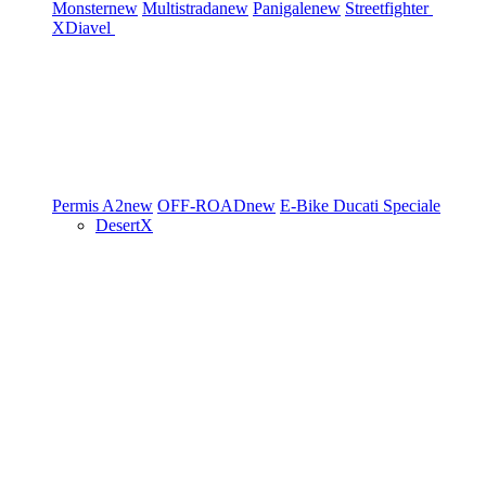
Monster
new
Multistrada
new
Panigale
new
Streetfighter
XDiavel
Permis A2
new
OFF-ROAD
new
E-Bike
Ducati Speciale
DesertX