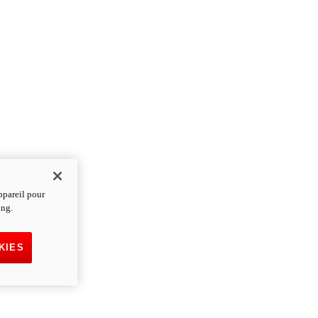
ppareil pour
ing.
KIES