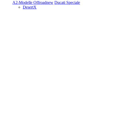
A2-Modelle
Offroad
new
Ducati Speciale
DesertX