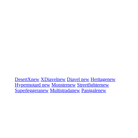
DesertX
new
XDiavel
new
Diavel
new
Heritage
new
Hypermotard
new
Monster
new
Streetfighter
new
Superleggera
new
Multistrada
new
Panigale
new