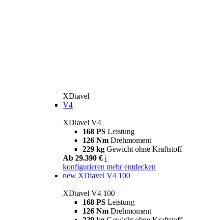
XDiavel
V4
XDiavel V4
168 PS
Leistung
126 Nm
Drehmoment
229 kg
Gewicht ohne Kraftstoff
Ab 29.390 €
i
konfigurieren
mehr entdecken
new
XDiavel V4 100
XDiavel V4 100
168 PS
Leistung
126 Nm
Drehmoment
229 kg
Gewicht ohne Kraftstoff