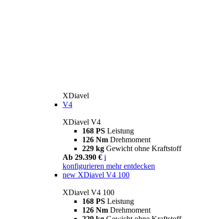
XDiavel
V4
XDiavel V4
168 PS
Leistung
126 Nm
Drehmoment
229 kg
Gewicht ohne Kraftstoff
Ab 29.390 €
i
konfigurieren
mehr entdecken
new
XDiavel V4 100
XDiavel V4 100
168 PS
Leistung
126 Nm
Drehmoment
229 kg
Gewicht ohne Kraftstoff