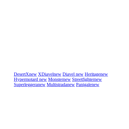
DesertX
new
XDiavel
new
Diavel
new
Heritage
new
Hypermotard
new
Monster
new
Streetfighter
new
Superleggera
new
Multistrada
new
Panigale
new