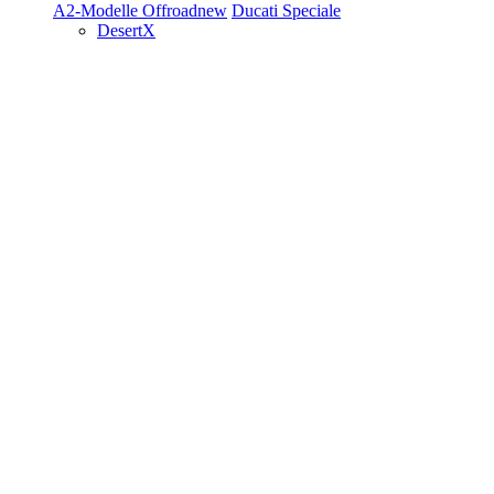
A2-Modelle
Offroad
new
Ducati Speciale
DesertX