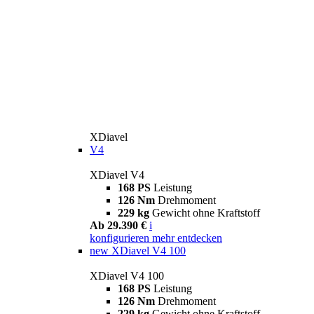
XDiavel
V4
XDiavel V4
168 PS
Leistung
126 Nm
Drehmoment
229 kg
Gewicht ohne Kraftstoff
Ab 29.390 €
i
konfigurieren
mehr entdecken
new
XDiavel V4 100
XDiavel V4 100
168 PS
Leistung
126 Nm
Drehmoment
229 kg
Gewicht ohne Kraftstoff