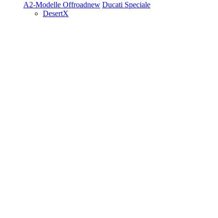
A2-Modelle
Offroad
new
Ducati Speciale
DesertX