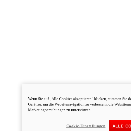
Wenn Sie auf „Alle Cookies akzeptieren“ klicken, stimmen Sie d
Gerät zu, um die Websitenavigation zu verbessern, die Websiten
Monster
new
Monster
Marketingbemühungen zu unterstützen.
Monster
111 PS
Leistung
Cookie-Einstellungen
ALLE C
91,1 Nm
Drehmoment