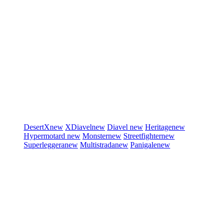
DesertX
new
XDiavel
new
Diavel
new
Heritage
new
Hypermotard
new
Monster
new
Streetfighter
new
Superleggera
new
Multistrada
new
Panigale
new