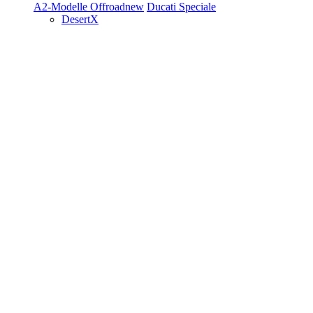
A2-Modelle
Offroad
new
Ducati Speciale
DesertX