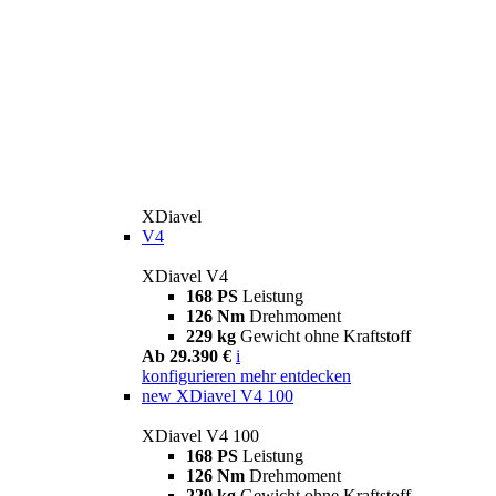
XDiavel
V4
XDiavel V4
168 PS
Leistung
126 Nm
Drehmoment
229 kg
Gewicht ohne Kraftstoff
Ab 29.390 €
i
konfigurieren
mehr entdecken
new
XDiavel V4 100
XDiavel V4 100
168 PS
Leistung
126 Nm
Drehmoment
229 kg
Gewicht ohne Kraftstoff