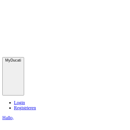
MyDucati
Login
Registrieren
Hallo,