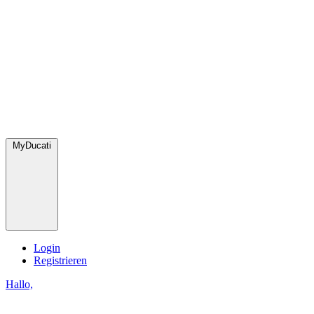
MyDucati
Login
Registrieren
Hallo,