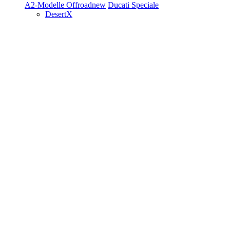
A2-Modelle
Offroad
new
Ducati Speciale
DesertX