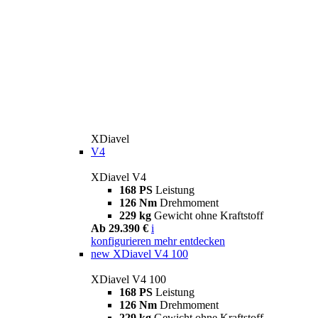
XDiavel
V4
XDiavel V4
168 PS
Leistung
126 Nm
Drehmoment
229 kg
Gewicht ohne Kraftstoff
Ab 29.390 €
i
konfigurieren
mehr entdecken
new
XDiavel V4 100
XDiavel V4 100
168 PS
Leistung
126 Nm
Drehmoment
229 kg
Gewicht ohne Kraftstoff