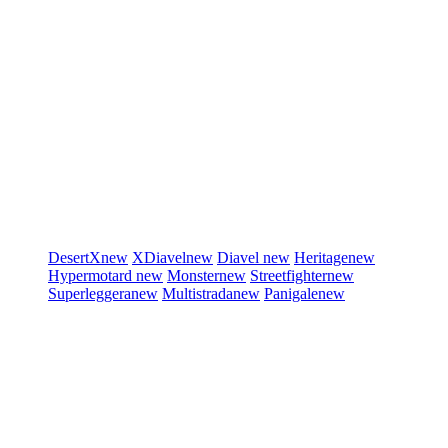
DesertX
new
XDiavel
new
Diavel
new
Heritage
new
Hypermotard
new
Monster
new
Streetfighter
new
Superleggera
new
Multistrada
new
Panigale
new