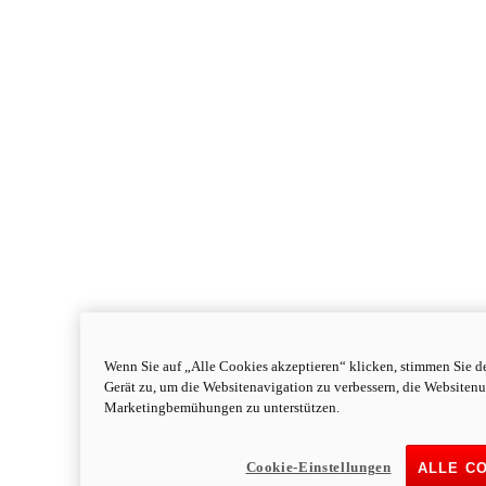
Wenn Sie auf „Alle Cookies akzeptieren“ klicken, stimmen Sie d
Gerät zu, um die Websitenavigation zu verbessern, die Websiten
Monster
new
Monster
Marketingbemühungen zu unterstützen.
Monster
111 PS
Leistung
Cookie-Einstellungen
ALLE C
91,1 Nm
Drehmoment