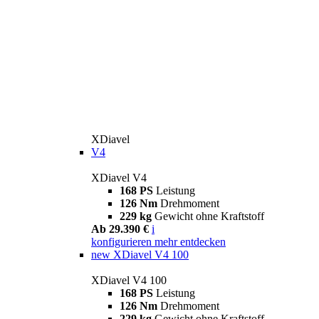
XDiavel
V4
XDiavel V4
168 PS
Leistung
126 Nm
Drehmoment
229 kg
Gewicht ohne Kraftstoff
Ab 29.390 €
i
konfigurieren
mehr entdecken
new
XDiavel V4 100
XDiavel V4 100
168 PS
Leistung
126 Nm
Drehmoment
229 kg
Gewicht ohne Kraftstoff