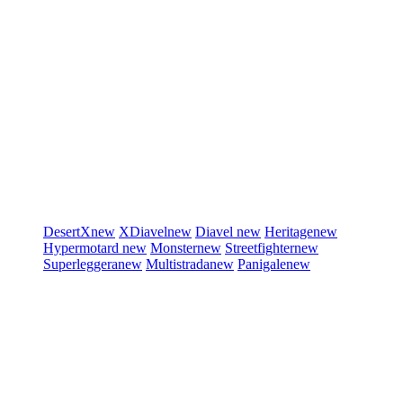
DesertX
new
XDiavel
new
Diavel
new
Heritage
new
Hypermotard
new
Monster
new
Streetfighter
new
Superleggera
new
Multistrada
new
Panigale
new