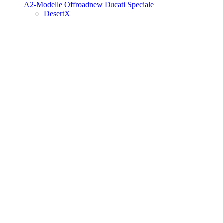
A2-Modelle
Offroad
new
Ducati Speciale
DesertX