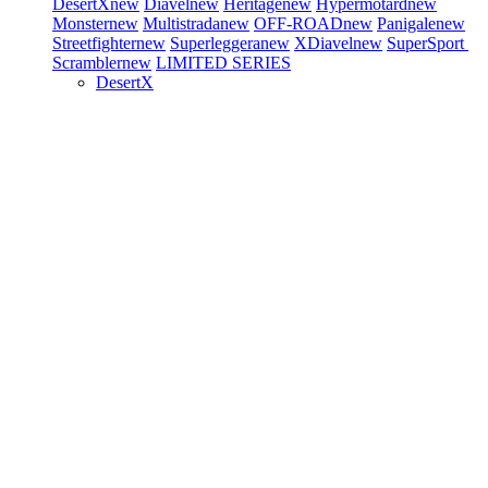
DesertX
new
Diavel
new
Heritage
new
Hypermotard
new
Monster
new
Multistrada
new
OFF-ROAD
new
Panigale
new
Streetfighter
new
Superleggera
new
XDiavel
new
SuperSport
Scrambler
new
LIMITED SERIES
DesertX