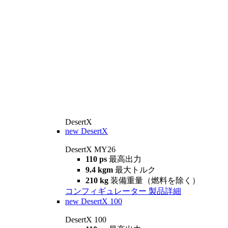
DesertX
new
DesertX
DesertX MY26
110 ps
最高出力
9.4 kgm
最大トルク
210 kg
装備重量（燃料を除く）
コンフィギュレーター
製品詳細
new
DesertX 100
DesertX 100