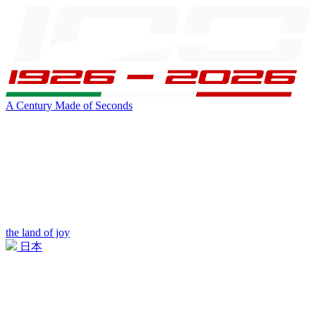
A Century Made of Seconds
the land of joy
日本