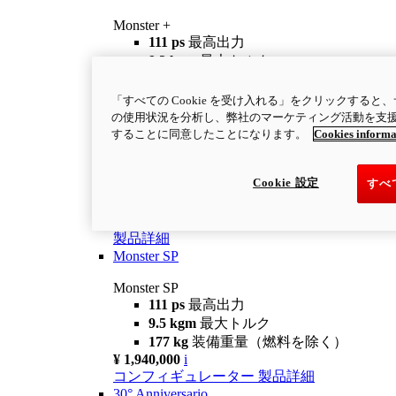
Monster +
111 ps
最高出力
9.3 kgm
最大トルク
175 kg
装備重量（燃料を除く）
¥ 1,690,000～
i
「すべての Cookie を受け入れる」をクリックする
コンフィギュレーター
製品詳細
の使用状況を分析し、弊社のマーケティング活動を支援する
new
Monster 100
することに同意したことになります。
Cookies informa
Monster 100
111 ps
最高出力
Cookie 設定
すべ
9.3 kgm
最大トルク
175 kg
装備重量（燃料を除く）
製品詳細
Monster SP
Monster SP
111 ps
最高出力
9.5 kgm
最大トルク
177 kg
装備重量（燃料を除く）
¥ 1,940,000
i
コンフィギュレーター
製品詳細
30° Anniversario