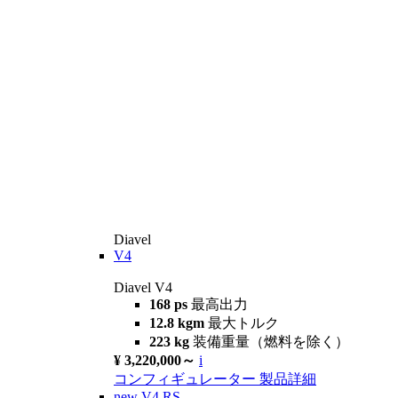
Diavel
V4
Diavel V4
168 ps
最高出力
12.8 kgm
最大トルク
223 kg
装備重量（燃料を除く）
¥ 3,220,000～
i
コンフィギュレーター
製品詳細
new
V4 RS