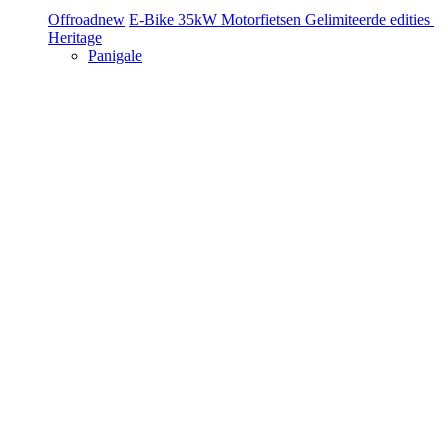
Offroad
new
E-Bike
35kW Motorfietsen
Gelimiteerde edities
Heritage
Panigale