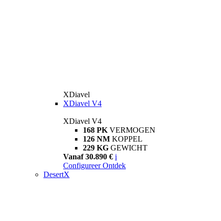
XDiavel
XDiavel V4
XDiavel V4
168 PK
VERMOGEN
126 NM
KOPPEL
229 KG
GEWICHT
Vanaf 30.890 €
i
Configureer
Ontdek
DesertX