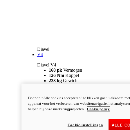
Diavel
V4
Diavel V4
168 pk
Vermogen
126 Nm
Koppel
223 kg
Gewicht
Vanaf 28.990 €
i
Configureer
Ontdek meer
new
V4 RS
Door op “Alle cookies accepteren” te klikken gaat u akkoord me
apparaat voor het verbeteren van websitenavigatie, het analyser
Diavel V4 RS
helpen bij onze marketingprojecten.
Cookie policy
182 pk
VERMOGEN
120 Nm
KOPPEL
220 kg
GEWICHT
Cookie-instellingen
ALLE C
Vanaf 40.590 €
i