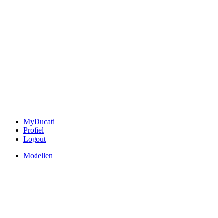
MyDucati
Profiel
Logout
Modellen