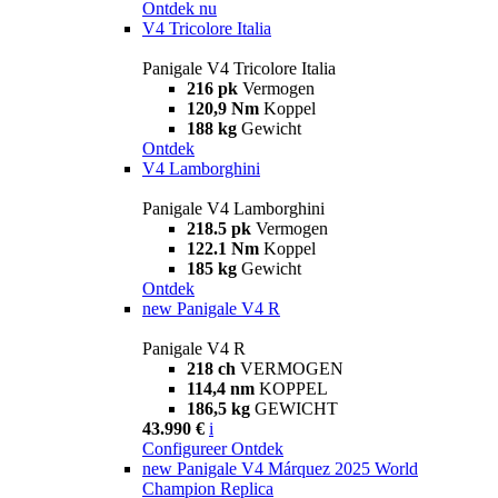
Ontdek nu
V4 Tricolore Italia
Panigale V4 Tricolore Italia
216 pk
Vermogen
120,9 Nm
Koppel
188 kg
Gewicht
Ontdek
V4 Lamborghini
Panigale V4 Lamborghini
218.5 pk
Vermogen
122.1 Nm
Koppel
185 kg
Gewicht
Ontdek
new
Panigale V4 R
Panigale V4 R
218 ch
VERMOGEN
114,4 nm
KOPPEL
186,5 kg
GEWICHT
43.990 €
i
Configureer
Ontdek
new
Panigale V4 Márquez 2025 World
Champion Replica