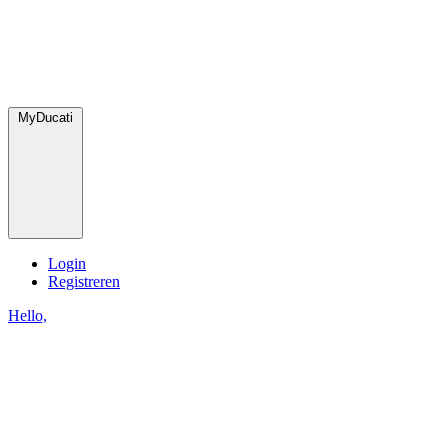
MyDucati
Login
Registreren
Hello,