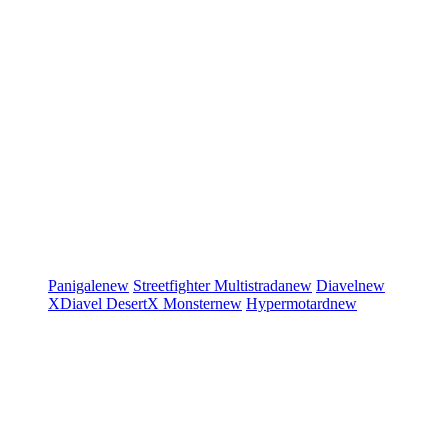
Panigale
new
Streetfighter
Multistrada
new
Diavel
new
XDiavel
DesertX
Monster
new
Hypermotard
new