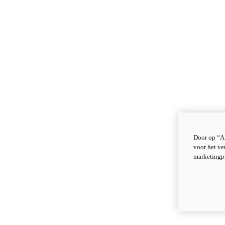
Door op “Al
voor het ve
marketingp