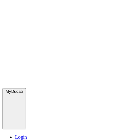
MyDucati
Login